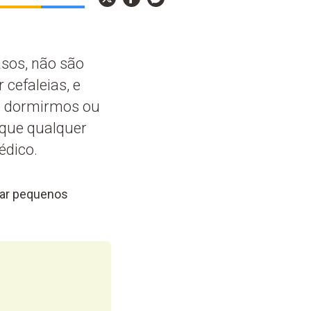
asos, não são
cefaleias, e
de dormirmos ou
 que qualquer
édico.
elar pequenos