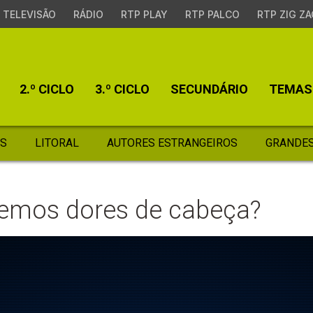
TELEVISÃO
RÁDIO
RTP PLAY
RTP PALCO
RTP ZIG ZA
2.º CICLO
3.º CICLO
SECUNDÁRIO
TEMAS
S
LITORAL
AUTORES ESTRANGEIROS
GRANDES
temos dores de cabeça?