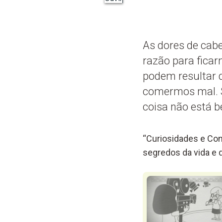
As dores de cabe
razão para fica
podem resultar d
comermos mal. S
coisa não está 
“Curiosidades e Con
segredos da vida e d