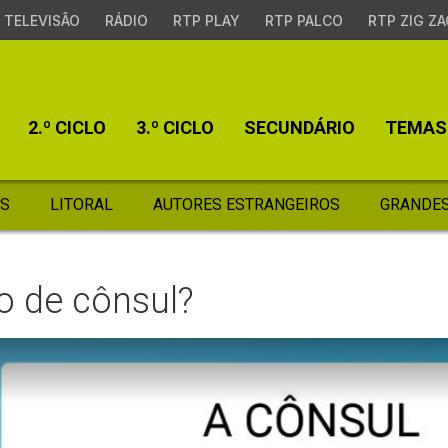
TELEVISÃO
RÁDIO
RTP PLAY
RTP PALCO
RTP ZIG ZA
2.º CICLO
3.º CICLO
SECUNDÁRIO
TEMAS
S
LITORAL
AUTORES ESTRANGEIROS
GRANDES
o de cônsul?