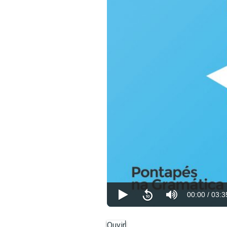
00:00
/
03:3
Ouvir