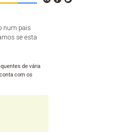
o num pais
tamos se esta
equentes de vária
e conta com os