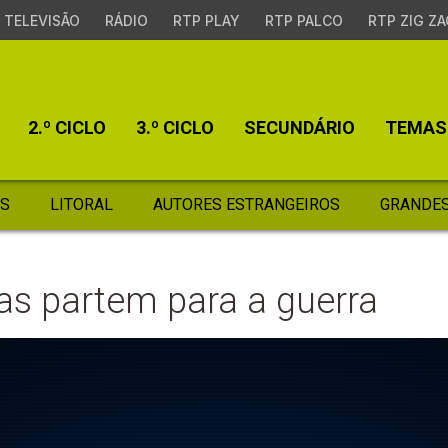
TELEVISÃO
RÁDIO
RTP PLAY
RTP PALCO
RTP ZIG ZA
2.º CICLO
3.º CICLO
SECUNDÁRIO
TEMAS
S
LITORAL
AUTORES ESTRANGEIROS
GRANDES
s partem para a guerra