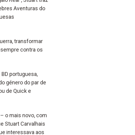
ebres Aventuras do
guesas
uerra, transformar
 sempre contra os
a BD portuguesa,
do género do par de
ou de Quick e
 – o mais novo, com
e Stuart Carvalhais
ue interessava aos