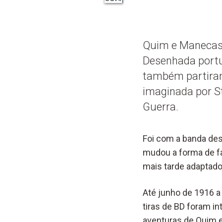
Quim e Manecas 
Desenhada portug
também partiram
imaginada por St
Guerra.
Foi com a banda des
mudou a forma de f
mais tarde adaptad
Até junho de 1916 a
tiras de BD foram in
aventuras de Quim e