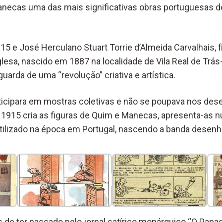
ecas uma das mais significativas obras portuguesas do
15 e José Herculano Stuart Torrie d’Almeida Carvalhais, 
lesa, nascido em 1887 na localidade de Vila Real de Trá
arda de uma “revolução” criativa e artística.
ticipara em mostras coletivas e não se poupava nos des
 1915 cria as figuras de Quim e Manecas, apresenta-as n
utilizado na época em Portugal, nascendo a banda desen
de ter passado pelo jornal satírico monárquico “O Papaga