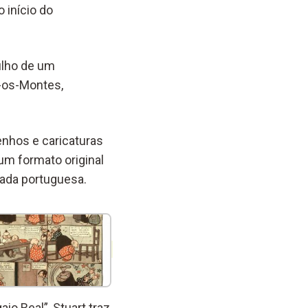
 início do
filho de um
s-os-Montes,
enhos e caricaturas
um formato original
hada portuguesa.
io Real”, Stuart traz