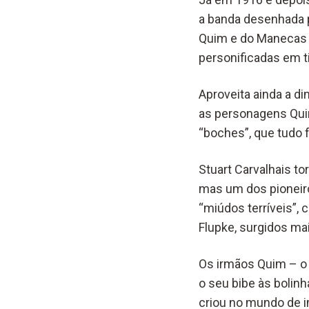
a banda desenhada 
Quim e do Manecas 
personificadas em t
Aproveita ainda a d
as personagens Qui
“boches”, que tudo 
Stuart Carvalhais t
mas um dos pioneiro
“miúdos terríveis”,
Flupke, surgidos mai
Os irmãos Quim – o
o seu bibe às bolin
criou no mundo de i