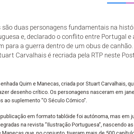
são duas personagens fundamentais na histó
uesa e, declarado o conflito entre Portugal e
 para a guerra dentro de um obus de canhão.
uart Carvalhais é recriada pela RTP neste Pos
enhada Quim e Manecas, criada por Stuart Carvalhais, q
azer desenho crítico. Os personagens nasceram em jane
os ao suplemento “O Século Cómico”.
 publicação em formato tablóide foi autónoma, mas em j
tegradas na revista “Ilustração Portuguesa”, nascendo as
 Manecas que, no conjunto, tiveram mais de 500 capítu