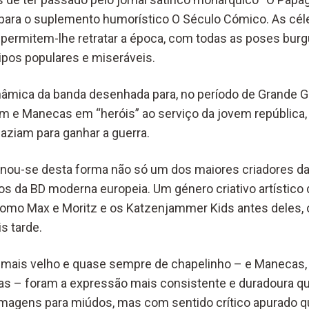
para o suplemento humorístico O Século Cómico. As cél
permitem-lhe retratar a época, com todas as poses bur
ipos populares e miseráveis.
inâmica da banda desenhada para, no período de Grande G
m e Manecas em “heróis” ao serviço da jovem república,
faziam para ganhar a guerra.
ornou-se desta forma não só um dos maiores criadores d
s da BD moderna europeia. Um género criativo artístico 
 como Max e Moritz e os Katzenjammer Kids antes deles, 
s tarde.
 mais velho e quase sempre de chapelinho – e Manecas,
has – foram a expressão mais consistente e duradoura qu
magens para miúdos, mas com sentido crítico apurado q