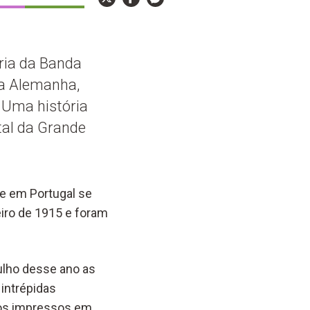
ria da Banda
 a Alemanha,
 Uma história
tal da Grande
ue em Portugal se
iro de 1915 e foram
ulho desse ano as
 intrépidas
los impressos em