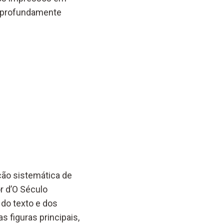
o profundamente
ção sistemática de
r d’O Século
do texto e dos
s figuras principais,