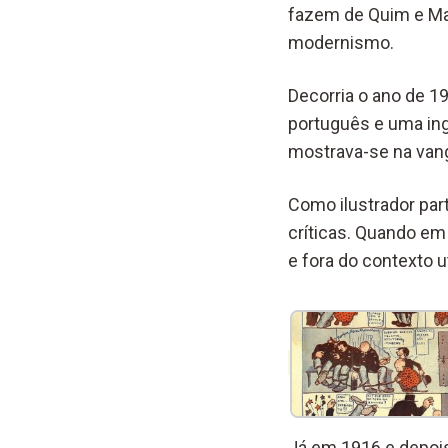
fazem de Quim e Man
modernismo.
Decorria o ano de 19
português e uma ing
mostrava-se na vangu
Como ilustrador par
críticas. Quando em
e fora do contexto 
Já em 1916 e depois 