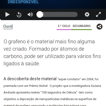
INDISPONÍVEL
Ouvir
3.º CICLO
SECUNDÁRIO
O grafeno é o material mais fino alguma
vez criado. Formado por átomos de
carbono, pode ser utilizado para vários fins
ligados à saúde.
A descoberta deste material
“super-condutor”
em 2004
, foi
premiada com um Prémio Nobel . O projeto que a investigadora Suzana
Andrade apresenta nestes “100 segundos de Ciência” tem como
objectivo a deposição de nanopartículas metálicas na superfície de
material de grafeno associado a moléculas fotoactivas para