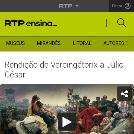
Entrar
MUSEUS
MIRANDÊS
LITORAL
AUTORES ES
Rendição de Vercingétorix a Júlio
César