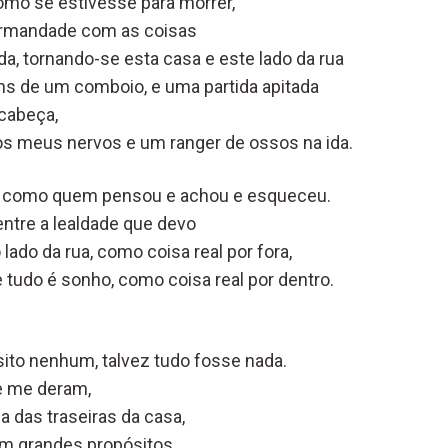
como se estivesse para morrer,
 irmandade com as coisas
, tornando-se esta casa e este lado da rua
ens de um comboio, e uma partida apitada
cabeça,
s meus nervos e um ranger de ossos na ida.
o como quem pensou e achou e esqueceu.
entre a lealdade que devo
 lado da rua, como coisa real por fora,
 tudo é sonho, como coisa real por dentro.
ito nenhum, talvez tudo fosse nada.
e me deram,
la das traseiras da casa,
om grandes propósitos.