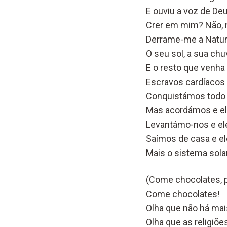
E ouviu a voz de De
Crer em mim? Não,
Derrame-me a Natur
O seu sol, a sua chu
E o resto que venha s
Escravos cardíacos 
Conquistámos todo 
Mas acordámos e el
Levantámo-nos e ele
Saímos de casa e ele 
Mais o sistema solar
(Come chocolates, 
Come chocolates!
Olha que não há ma
Olha que as religiõe