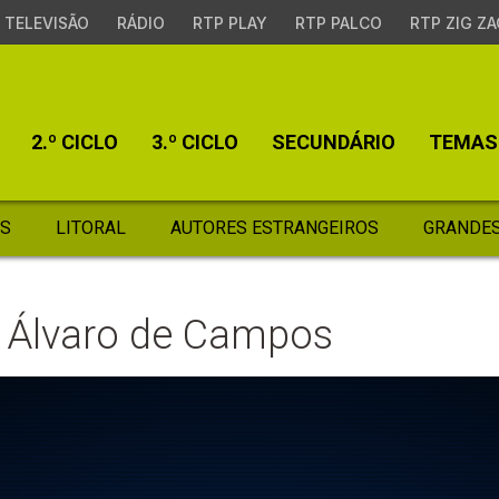
TELEVISÃO
RÁDIO
RTP PLAY
RTP PALCO
RTP ZIG ZA
2.º CICLO
3.º CICLO
SECUNDÁRIO
TEMAS
S
LITORAL
AUTORES ESTRANGEIROS
GRANDES
e Álvaro de Campos