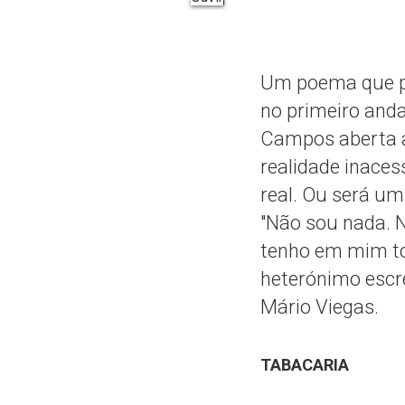
Um poema que pa
no primeiro anda
Campos aberta a
realidade inaces
real. Ou será u
"Não sou nada. N
tenho em mim to
heterónimo escre
Mário Viegas.
TABACARIA