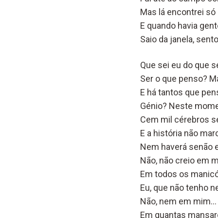
Mas lá encontrei só 
E quando havia gente
Saio da janela, sen
Que sei eu do que se
Ser o que penso? Ma
E há tantos que pe
Génio? Neste mom
Cem mil cérebros 
E a história não ma
Nem haverá senão e
Não, não creio em 
Em todos os manicó
Eu, que não tenho 
Não, nem em mim…
Em quantas mansar