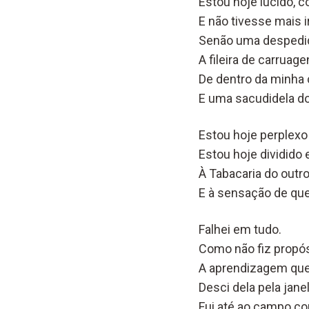
Estou hoje lúcido, 
E não tivesse mais
Senão uma despedida
A fileira de carruag
De dentro da minha 
E uma sacudidela do
Estou hoje perplex
Estou hoje dividido 
À Tabacaria do outro
E à sensação de que
Falhei em tudo.
Como não fiz propós
A aprendizagem qu
Desci dela pela jane
Fui até ao campo c