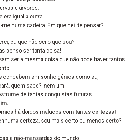
ervas e árvores,
 era igual à outra.
to-me numa cadeira. Em que hei de pensar?
rei, eu que não sei o que sou?
s penso ser tanta coisa!
nsam ser a mesma coisa que não pode haver tantos!
ento
se concebem em sonho génios como eu,
rcará, quem sabe?, nem um,
strume de tantas conquistas futuras.
mim.
mios há doidos malucos com tantas certezas!
nenhuma certeza, sou mais certo ou menos certo?
das e não-mansardas do mundo