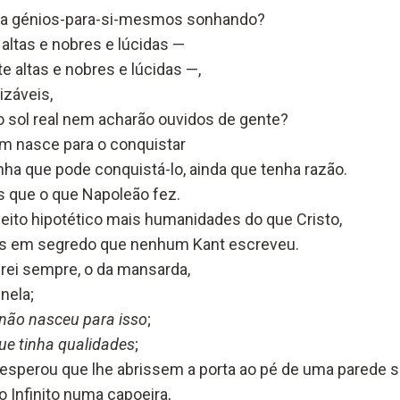
ra génios-para-si-mesmos sonhando?
altas e nobres e lúcidas —
e altas e nobres e lúcidas —,
izáveis,
o sol real nem acharão ouvidos de gente?
m nasce para o conquistar
ha que pode conquistá-lo, ainda que tenha razão.
 que o que Napoleão fez.
eito hipotético mais humanidades do que Cristo,
ias em segredo que nenhum Kant escreveu.
erei sempre, o da mansarda,
nela;
 não nasceu para isso
;
ue tinha qualidades
;
esperou que lhe abrissem a porta ao pé de uma parede 
o Infinito numa capoeira,