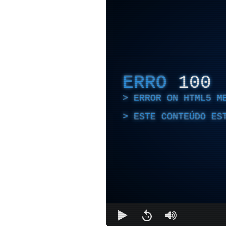
ERRO
100
ERROR ON HTML5 M
ESTE CONTEÚDO ES