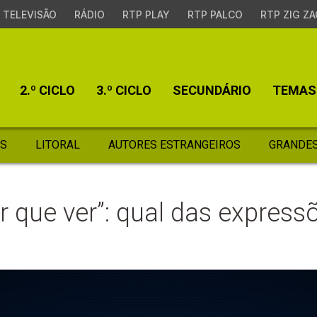
TELEVISÃO
RÁDIO
RTP PLAY
RTP PALCO
RTP ZIG ZA
2.º CICLO
3.º CICLO
SECUNDÁRIO
TEMAS
S
LITORAL
AUTORES ESTRANGEIROS
GRANDES
ter que ver”: qual das expre