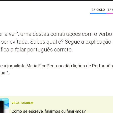
2.º CICLO
3.º
"ter a ver": uma destas construções com o verbo
 ser evitada. Sabes qual é? Segue a explicação
fica a falar português correto.
 e a jornalista Maria Flor Pedroso dão lições de Portugu
ua!”.
VEJA TAMBÉM
Como se escreve: falarmos ou falar-mos?