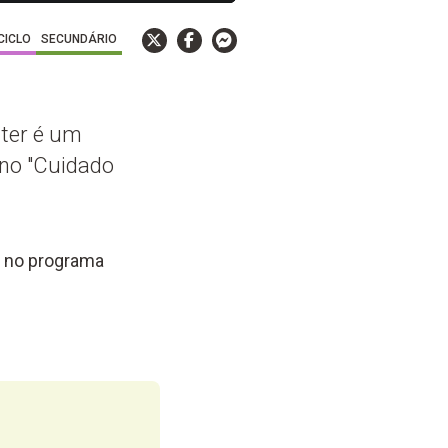
 CICLO
SECUNDÁRIO
 ter é um
 no "Cuidado
ês no programa