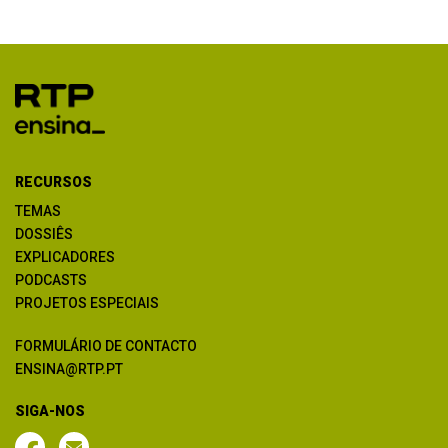
RECURSOS
TEMAS
DOSSIÊS
EXPLICADORES
PODCASTS
PROJETOS ESPECIAIS
FORMULÁRIO DE CONTACTO
ENSINA@RTP.PT
SIGA-NOS