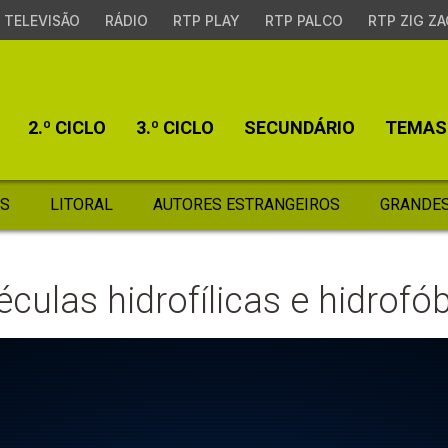
TELEVISÃO
RÁDIO
RTP PLAY
RTP PALCO
RTP ZIG ZA
2.º CICLO
3.º CICLO
SECUNDÁRIO
TEMAS
S
LITORAL
AUTORES ESTRANGEIROS
GRANDES
culas hidrofílicas e hidrofó