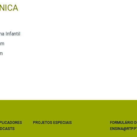
NICA
a Infantil
um
um
PLICADORES
PROJETOS ESPECIAIS
FORMULÁRIO D
DCASTS
ENSINA@RTP.P