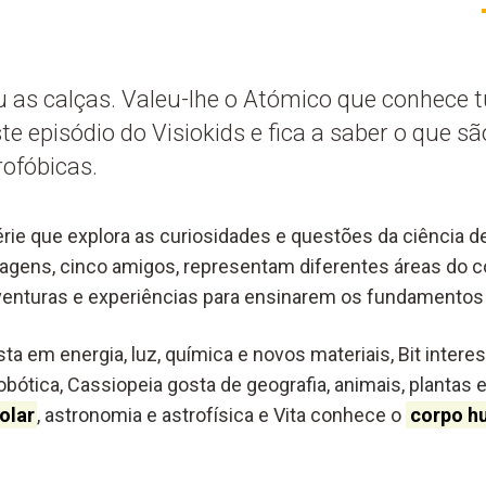
ou as calças. Valeu-lhe o Atómico que conhece 
te episódio do Visiokids e fica a saber o que s
drofóbicas.
érie que explora as curiosidades e questões da ciência 
nagens, cinco amigos, representam diferentes áreas do
venturas e experiências para ensinarem os fundamentos 
ta em energia, luz, química e novos materiais, Bit intere
obótica, Cassiopeia gosta de geogr
afia, animais, plantas
olar
,
astronomia e ast
rofísica e Vita conhece o
corpo h