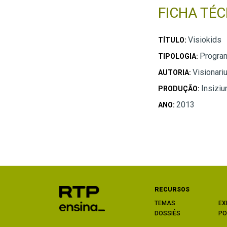
FICHA TÉC
Visiokids
TÍTULO:
Program
TIPOLOGIA:
Visionari
AUTORIA:
Insizi
PRODUÇÃO:
2013
ANO:
RECURSOS
TEMAS
EX
DOSSIÊS
PO