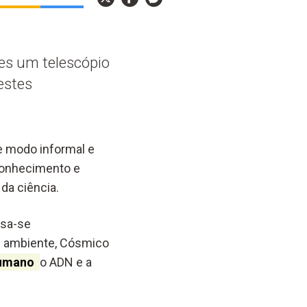
res um telescópio
estes
de modo informal e
 conhecimento e
da ciência.
ssa-se
 e ambiente, Cós
mico
umano
o ADN e a