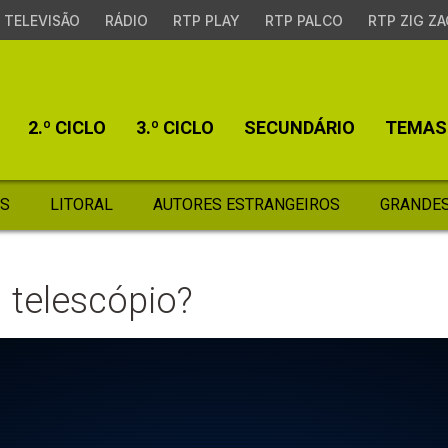
TELEVISÃO
RÁDIO
RTP PLAY
RTP PALCO
RTP ZIG ZA
2.º CICLO
3.º CICLO
SECUNDÁRIO
TEMAS
S
LITORAL
AUTORES ESTRANGEIROS
GRANDES
 telescópio?