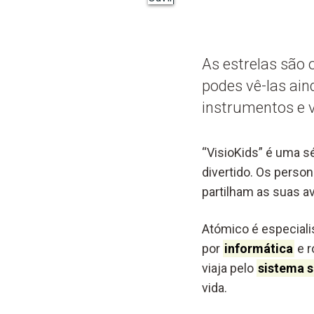
As estrelas são 
podes vê-las ai
instrumentos e v
“VisioKids” é uma s
divertido. Os perso
partilham as suas a
Atómico é especialis
por
informática
e r
viaja pelo
sistema s
vida.