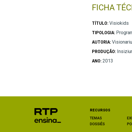
FICHA TÉC
Visiokids
TÍTULO:
Program
TIPOLOGIA:
Visionari
AUTORIA:
Insizi
PRODUÇÃO:
2013
ANO:
RECURSOS
TEMAS
EX
DOSSIÊS
PO