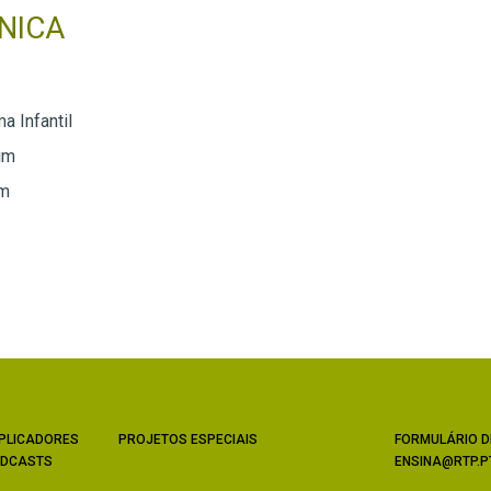
NICA
a Infantil
um
um
PLICADORES
PROJETOS ESPECIAIS
FORMULÁRIO D
DCASTS
ENSINA@RTP.P