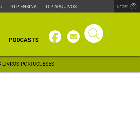
G
RTP ENSINA
RTP ARQUIVOS
Entrar
PODCASTS
 LIVROS PORTUGUESES
a