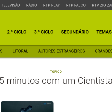
TELEVISÃO
RÁDIO
RTP PLAY
RTP PALCO
RTP ZIG ZA
2.º CICLO
3.º CICLO
SECUNDÁRIO
TEMAS
S
LITORAL
AUTORES ESTRANGEIROS
GRANDES
TÓPICO
5 minutos com um Cientist