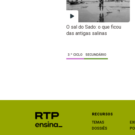
O sal do Sado: o que ficou
das antigas salinas
3.º CICLO
SECUNDÁRIO
RECURSOS
TEMAS
EX
DOSSIÊS
PO