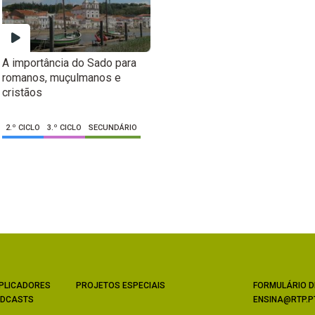
A importância do Sado para
romanos, muçulmanos e
cristãos
2.º CICLO
3.º CICLO
SECUNDÁRIO
PLICADORES
PROJETOS ESPECIAIS
FORMULÁRIO D
DCASTS
ENSINA@RTP.P