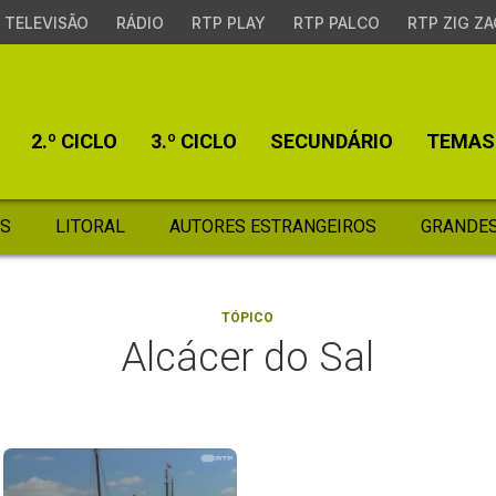
TELEVISÃO
RÁDIO
RTP PLAY
RTP PALCO
RTP ZIG ZA
2.º CICLO
3.º CICLO
SECUNDÁRIO
TEMAS
S
LITORAL
AUTORES ESTRANGEIROS
GRANDES
TÓPICO
Alcácer do Sal