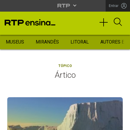
Entrar
MUSEUS
MIRANDÊS
LITORAL
AUTORES ES
TÓPICO
Ártico