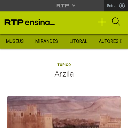
Entrar
MUSEUS
MIRANDÊS
LITORAL
AUTORES ES
TÓPICO
Arzila