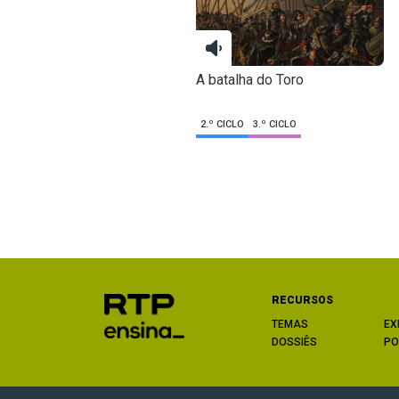
A batalha do Toro
2.º CICLO
3.º CICLO
RECURSOS
TEMAS
EX
DOSSIÊS
PO