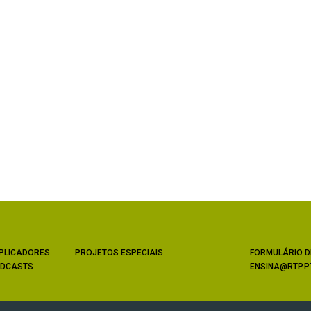
PLICADORES
PROJETOS ESPECIAIS
FORMULÁRIO D
DCASTS
ENSINA@RTP.P