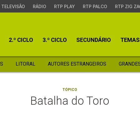
TELEVISÃO
RÁDIO
RTP PLAY
RTP PALCO
RTP ZIG ZA
2.º CICLO
3.º CICLO
SECUNDÁRIO
TEMAS
S
LITORAL
AUTORES ESTRANGEIROS
GRANDES
TÓPICO
Batalha do Toro