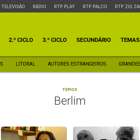
TELEVISÃO
RÁDIO
RTP PLAY
RTP PALCO
RTP ZIG ZA
2.º CICLO
3.º CICLO
SECUNDÁRIO
TEMAS
S
LITORAL
AUTORES ESTRANGEIROS
GRANDES
TÓPICO
Berlim