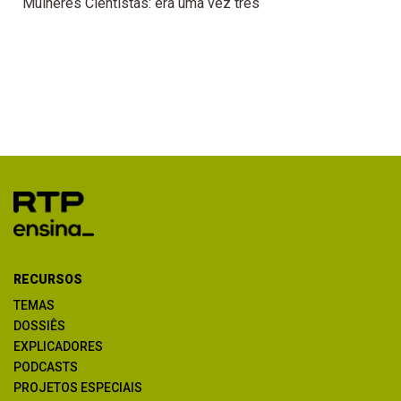
Mulheres Cientistas: era uma vez três
RECURSOS
TEMAS
DOSSIÊS
EXPLICADORES
PODCASTS
PROJETOS ESPECIAIS