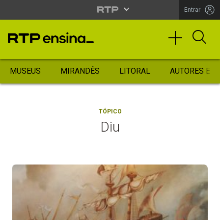
Entrar
MUSEUS
MIRANDÊS
LITORAL
AUTORES ES
TÓPICO
Diu