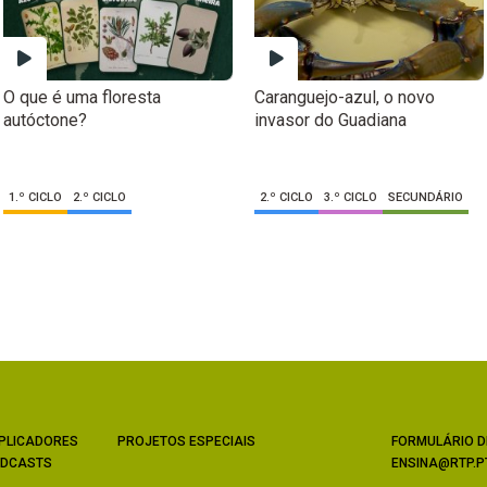
O que é uma floresta
Caranguejo-azul, o novo
autóctone?
invasor do Guadiana
1.º CICLO
2.º CICLO
2.º CICLO
3.º CICLO
SECUNDÁRIO
PLICADORES
PROJETOS ESPECIAIS
FORMULÁRIO D
DCASTS
ENSINA@RTP.P