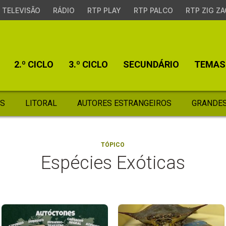
TELEVISÃO
RÁDIO
RTP PLAY
RTP PALCO
RTP ZIG ZA
2.º CICLO
3.º CICLO
SECUNDÁRIO
TEMAS
S
LITORAL
AUTORES ESTRANGEIROS
GRANDES
TÓPICO
Espécies Exóticas