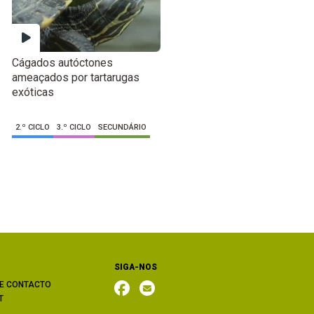
Cágados autóctones
ameaçados por tartarugas
exóticas
2.º CICLO
3.º CICLO
SECUNDÁRIO
SIGA-NOS
E CONTACTO
T