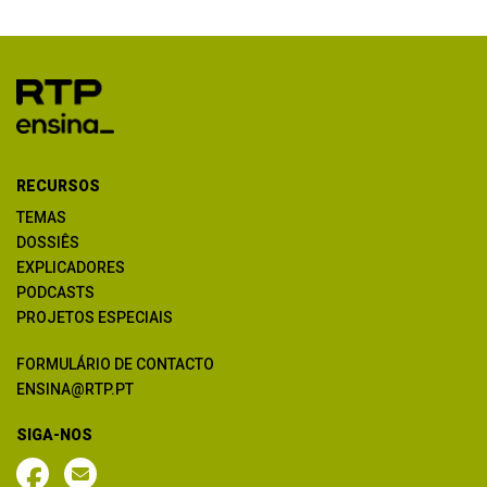
RECURSOS
TEMAS
DOSSIÊS
EXPLICADORES
PODCASTS
PROJETOS ESPECIAIS
FORMULÁRIO DE CONTACTO
ENSINA@RTP.PT
SIGA-NOS