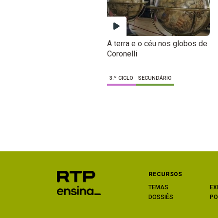
A terra e o céu nos globos de
Coronelli
3.º CICLO
SECUNDÁRIO
RECURSOS
TEMAS
EX
DOSSIÊS
PO