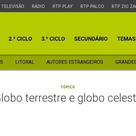
TELEVISÃO
RÁDIO
RTP PLAY
RTP PALCO
RTP ZIG ZA
2.º CICLO
3.º CICLO
SECUNDÁRIO
TEMAS
S
LITORAL
AUTORES ESTRANGEIROS
GRANDES
TÓPICO
lobo terrestre e globo celes