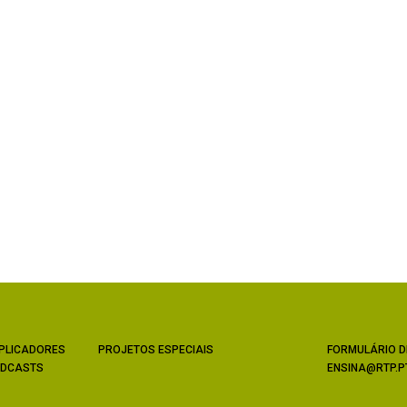
PLICADORES
PROJETOS ESPECIAIS
FORMULÁRIO D
DCASTS
ENSINA@RTP.P