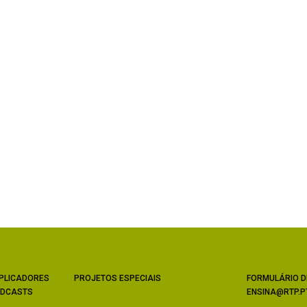
PLICADORES
PROJETOS ESPECIAIS
FORMULÁRIO D
DCASTS
ENSINA@RTP.P