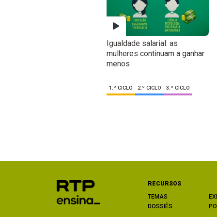
Igualdade salarial: as
mulheres continuam a ganhar
menos
1.º CICLO
2.º CICLO
3.º CICLO
RECURSOS
TEMAS
EX
DOSSIÊS
PO