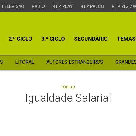
TELEVISÃO
RÁDIO
RTP PLAY
RTP PALCO
RTP ZIG ZA
2.º CICLO
3.º CICLO
SECUNDÁRIO
TEMAS
S
LITORAL
AUTORES ESTRANGEIROS
GRANDES
TÓPICO
Igualdade Salarial