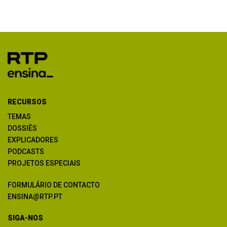
RECURSOS
TEMAS
DOSSIÊS
EXPLICADORES
PODCASTS
PROJETOS ESPECIAIS
FORMULÁRIO DE CONTACTO
ENSINA@RTP.PT
SIGA-NOS