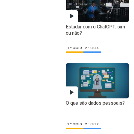
Estudar com o ChatGPT: sim
ou não?
1.º CICLO
2.º CICLO
O que são dados pessoais?
1.º CICLO
2.º CICLO