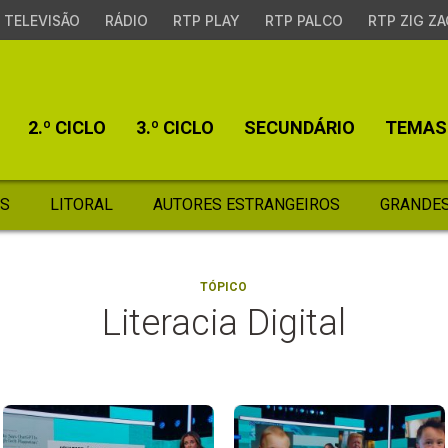
TELEVISÃO
RÁDIO
RTP PLAY
RTP PALCO
RTP ZIG ZA
2.º CICLO
3.º CICLO
SECUNDÁRIO
TEMAS
S
LITORAL
AUTORES ESTRANGEIROS
GRANDES
TÓPICO
Literacia Digital