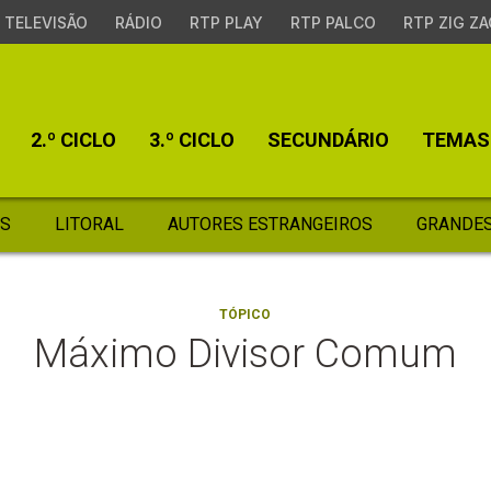
TELEVISÃO
RÁDIO
RTP PLAY
RTP PALCO
RTP ZIG ZA
2.º CICLO
3.º CICLO
SECUNDÁRIO
TEMAS
S
LITORAL
AUTORES ESTRANGEIROS
GRANDES
TÓPICO
Máximo Divisor Comum