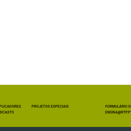
PLICADORES
PROJETOS ESPECIAIS
FORMULÁRIO D
DCASTS
ENSINA@RTP.P