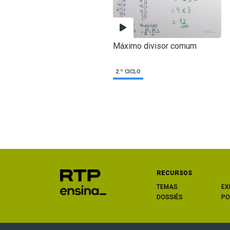
Máximo divisor comum
2.º CICLO
RECURSOS
TEMAS
EX
DOSSIÊS
PO