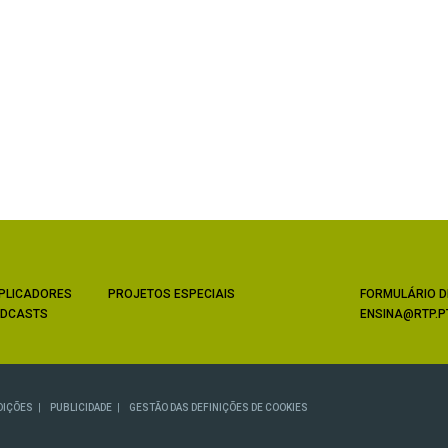
PLICADORES
PROJETOS ESPECIAIS
FORMULÁRIO D
DCASTS
ENSINA@RTP.P
DIÇÕES
PUBLICIDADE
GESTÃO DAS DEFINIÇÕES DE COOKIES