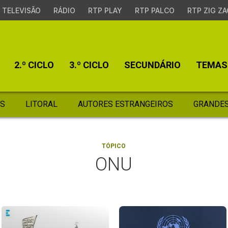
TELEVISÃO
RÁDIO
RTP PLAY
RTP PALCO
RTP ZIG ZA
2.º CICLO
3.º CICLO
SECUNDÁRIO
TEMAS
S
LITORAL
AUTORES ESTRANGEIROS
GRANDES
TÓPICO
ONU