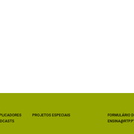
PLICADORES
PROJETOS ESPECIAIS
FORMULÁRIO D
DCASTS
ENSINA@RTP.P