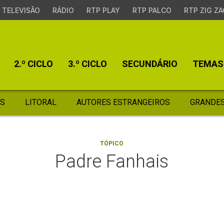
TELEVISÃO
RÁDIO
RTP PLAY
RTP PALCO
RTP ZIG ZA
2.º CICLO
3.º CICLO
SECUNDÁRIO
TEMAS
S
LITORAL
AUTORES ESTRANGEIROS
GRANDES
TÓPICO
Padre Fanhais