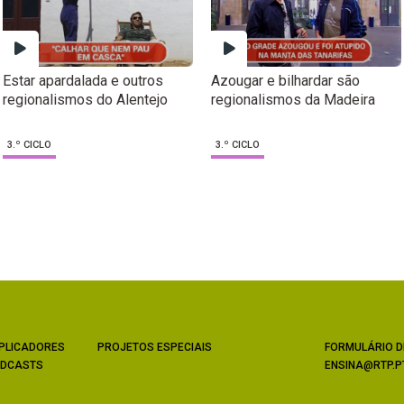
Estar apardalada e outros
Azougar e bilhardar são
regionalismos do Alentejo
regionalismos da Madeira
3.º CICLO
3.º CICLO
PLICADORES
PROJETOS ESPECIAIS
FORMULÁRIO D
DCASTS
ENSINA@RTP.P