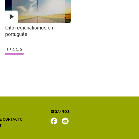
Oito regionalismos em
português
3.º CICLO
SIGA-NOS
E CONTACTO
T