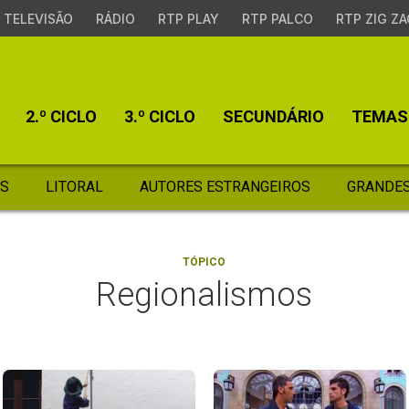
TELEVISÃO
RÁDIO
RTP PLAY
RTP PALCO
RTP ZIG ZA
2.º CICLO
3.º CICLO
SECUNDÁRIO
TEMAS
S
LITORAL
AUTORES ESTRANGEIROS
GRANDES
TÓPICO
Regionalismos