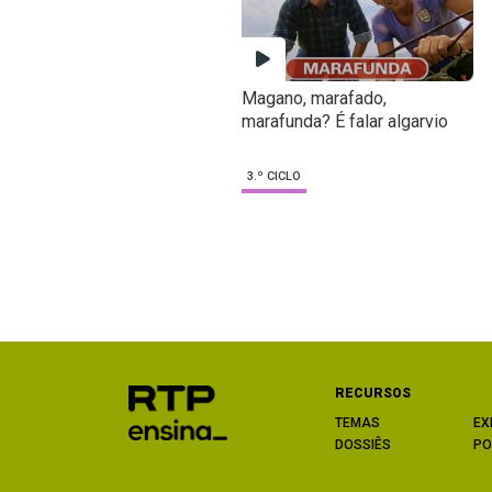
Magano, marafado,
marafunda? É falar algarvio
3.º CICLO
RECURSOS
TEMAS
EX
DOSSIÊS
PO