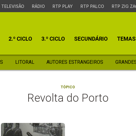
TELEVISÃO
RÁDIO
RTP PLAY
RTP PALCO
RTP ZIG ZA
2.º CICLO
3.º CICLO
SECUNDÁRIO
TEMAS
S
LITORAL
AUTORES ESTRANGEIROS
GRANDES
TÓPICO
Revolta do Porto