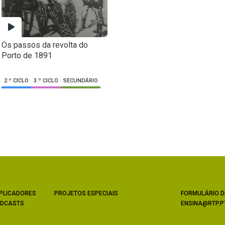
Os passos da revolta do
Porto de 1891
2.º CICLO
3.º CICLO
SECUNDÁRIO
PLICADORES
PROJETOS ESPECIAIS
FORMULÁRIO D
DCASTS
ENSINA@RTP.P