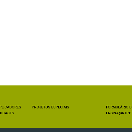
PLICADORES
PROJETOS ESPECIAIS
FORMULÁRIO D
DCASTS
ENSINA@RTP.P