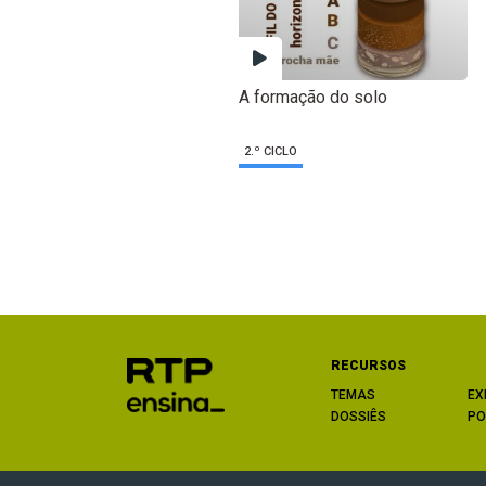
A formação do solo
2.º CICLO
RECURSOS
TEMAS
EX
DOSSIÊS
PO