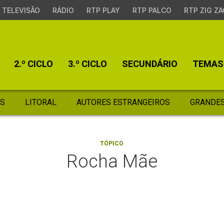
TELEVISÃO
RÁDIO
RTP PLAY
RTP PALCO
RTP ZIG ZA
2.º CICLO
3.º CICLO
SECUNDÁRIO
TEMAS
S
LITORAL
AUTORES ESTRANGEIROS
GRANDES
TÓPICO
Rocha Mãe