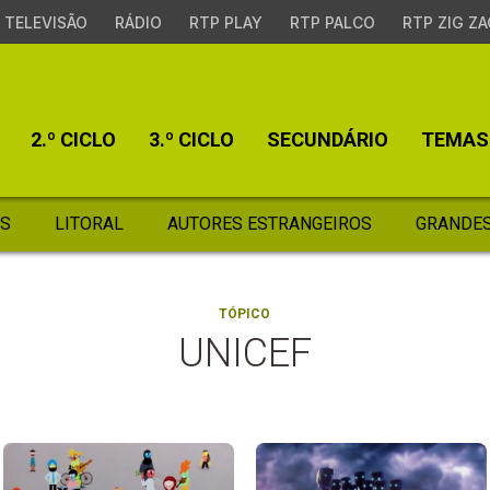
TELEVISÃO
RÁDIO
RTP PLAY
RTP PALCO
RTP ZIG ZA
2.º CICLO
3.º CICLO
SECUNDÁRIO
TEMAS
S
LITORAL
AUTORES ESTRANGEIROS
GRANDES
TÓPICO
UNICEF