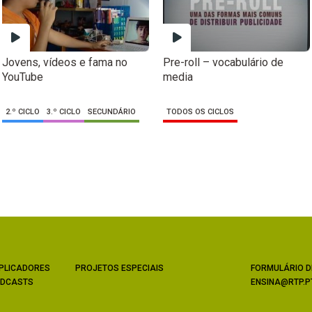
Jovens, vídeos e fama no
Pre-roll – vocabulário de
YouTube
media
2.º CICLO
3.º CICLO
SECUNDÁRIO
TODOS OS CICLOS
PLICADORES
PROJETOS ESPECIAIS
FORMULÁRIO D
DCASTS
ENSINA@RTP.P