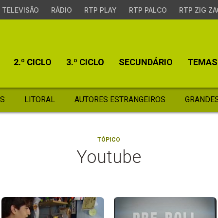
TELEVISÃO
RÁDIO
RTP PLAY
RTP PALCO
RTP ZIG ZA
2.º CICLO
3.º CICLO
SECUNDÁRIO
TEMAS
S
LITORAL
AUTORES ESTRANGEIROS
GRANDES
TÓPICO
Youtube