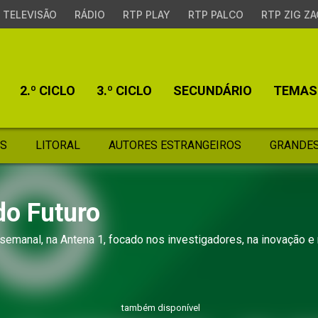
TELEVISÃO
RÁDIO
RTP PLAY
RTP PALCO
RTP ZIG ZA
2.º CICLO
3.º CICLO
SECUNDÁRIO
TEMAS
S
LITORAL
AUTORES ESTRANGEIROS
GRANDES
do Futuro
semanal, na Antena 1, focado nos investigadores, na inovação e
também disponível