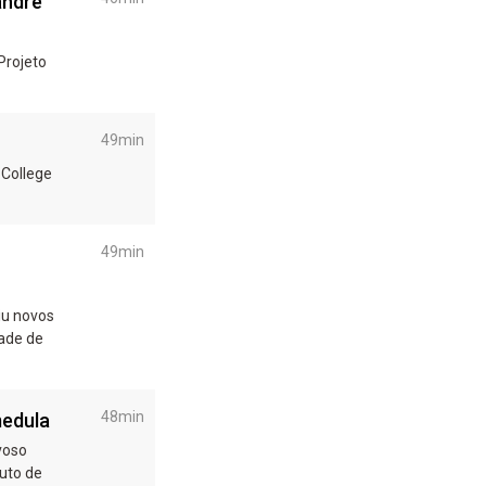
andre
Projeto
49min
 College
49min
iu novos
48min
medula
voso
tuto de