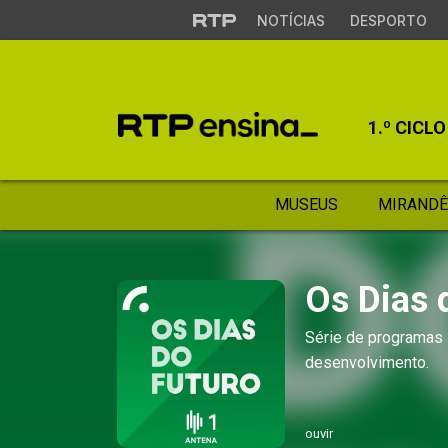
NOTÍCIAS
DESPORTO
1.º CICLO
MUSEUS
MIRANDÊ
Os Dias 
Série de programas 
desenvolvimento.
ouvir