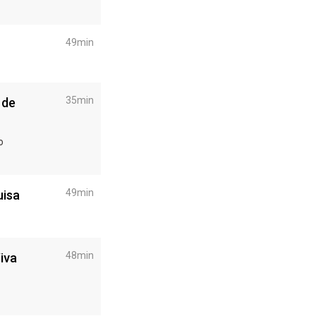
49min
35min
 de
o
49min
uisa
48min
iva