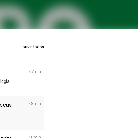
ouvir todos
47min
48min
 seus
46min