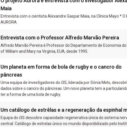
O projeto Aurora e entrevista com o investigador Alex
Maia
Entrevista com o cientista Alexandre Gaspar Maia, na Clínica Mayo * O 
AURORA
Entrevista com o Professor Alfredo Marvão Pereira
Alfredo Marvão Pereira é Professor do Departamento de Economia do
of William and Mary na Virginia, EUA, desde 1995.
Um planeta em forma de bola de rugby e o cancro do
pâncreas
Uma equipa de investigadores do i3S, liderada por Sónia Melo, descobr
dados sobre o cancro do pâncreas. Um novo planeta tem a particularidade de
ter a forma de uma bola de rugby.
Um catálogo de estrêlas e a regeneração da espinhal 
Equipa do i3S descobre capacidade regenerativa única do sistema ner
central. Catálogo de estrelas único no mundo disponibilizado pelo Insti