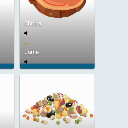
Chicha
PT
Carne