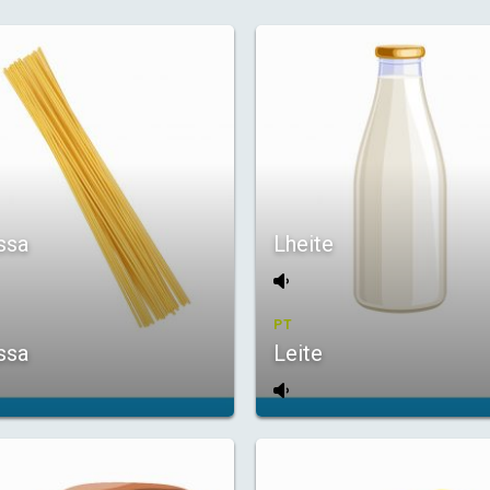
ssa
Lheite
PT
ssa
Leite