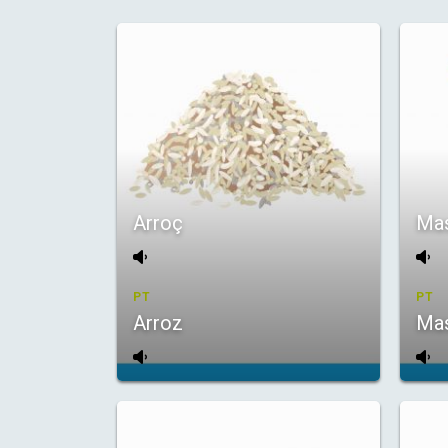
Arroç
Ma
PT
PT
Arroz
Ma