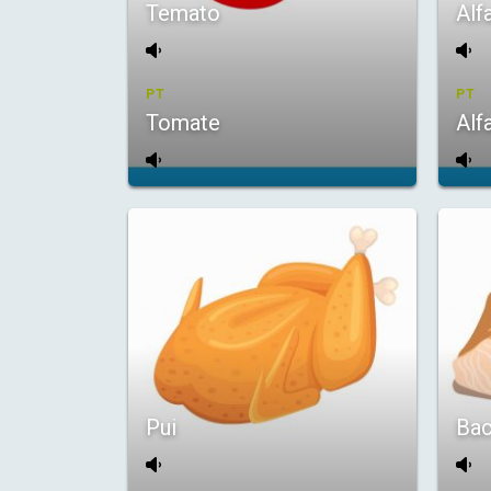
Temato
Alf
PT
PT
Tomate
Alf
Pui
Bac