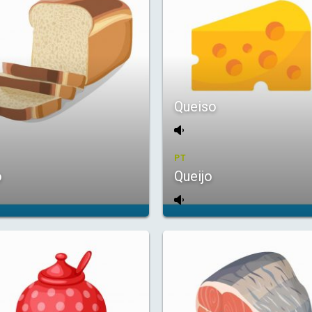
n
Queiso
PT
o
Queijo