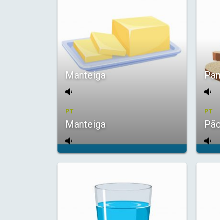
Manteiga
Pa
PT
PT
Manteiga
Pã