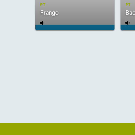
PT
PT
Frango
Bac