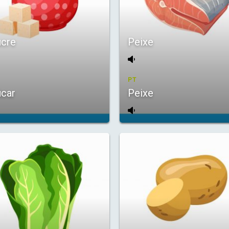
cre
Peixe
PT
car
Peixe