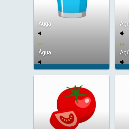
Auga
Açu
PT
PT
Água
Açú