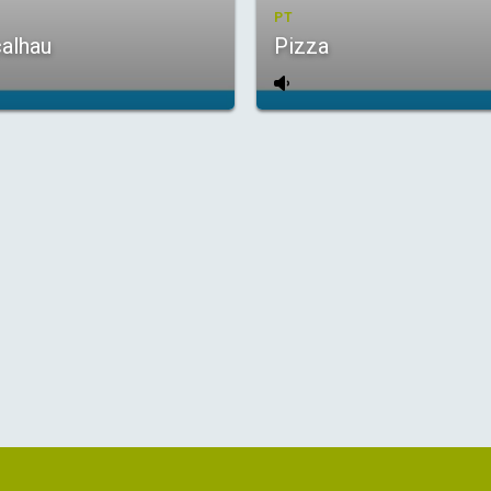
PT
alhau
Pizza