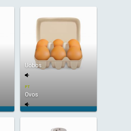
Uobos
PT
Ovos