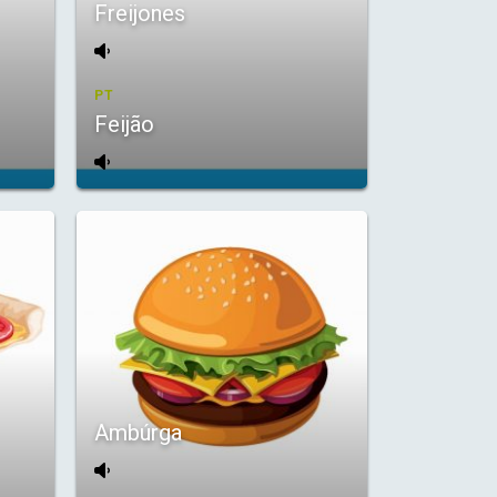
Freijones
PT
Feijão
Ambúrga