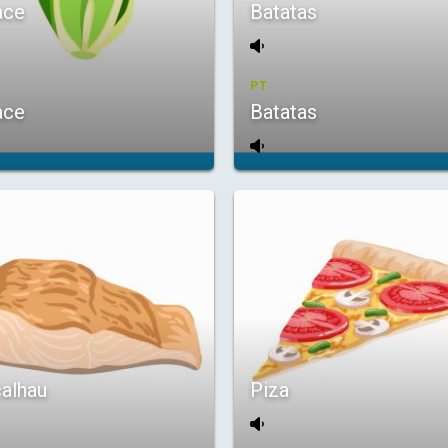
ace
Batatas
PT
ace
Batatas
alhau
Piza