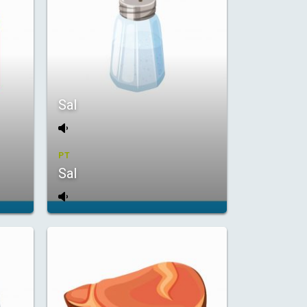
Sal
PT
Sal