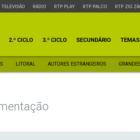
TELEVISÃO
RÁDIO
RTP PLAY
RTP PALCO
RTP ZIG ZA
2.º CICLO
3.º CICLO
SECUNDÁRIO
TEMAS
S
LITORAL
AUTORES ESTRANGEIROS
GRANDES
imentação