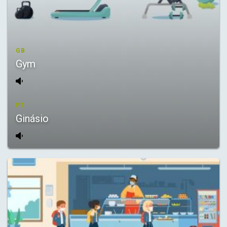
GB
Gym
PT
Ginásio