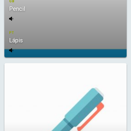
GB
Pencil
PT
Lápis