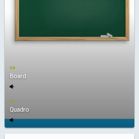
GB
Board
PT
Quadro