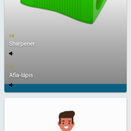
GB
Sharpener
PT
Afia-lápis