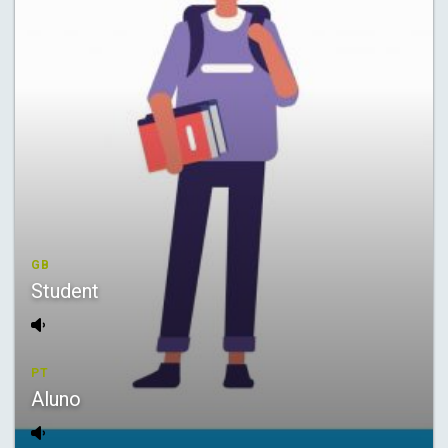
GB
Student
PT
Aluno