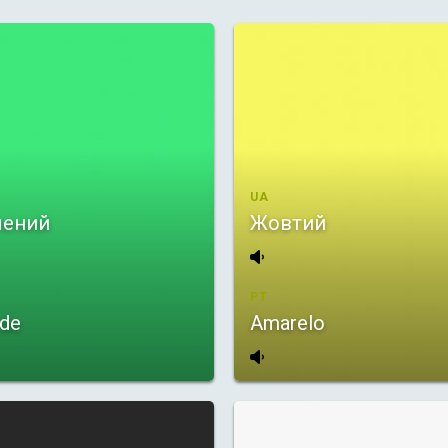
UA
лений
Жовтий
PT
de
Amarelo