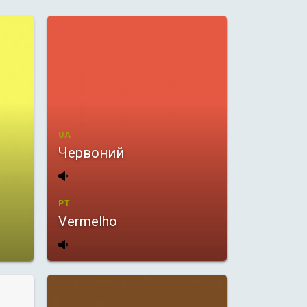
UA
Червоний
PT
Vermelho