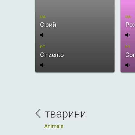
UA
UA
Сірий
Pо
PT
PT
Cinzento
Cor
тварини
Animais