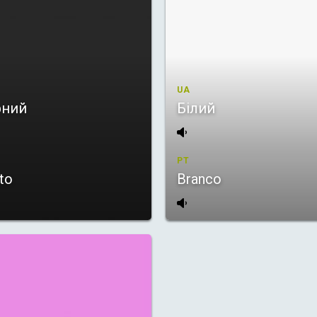
UA
рний
Білий
PT
to
Branco