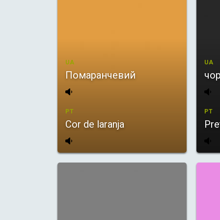
UA
UA
Помаранчевий
чо
PT
PT
Cor de laranja
Pre