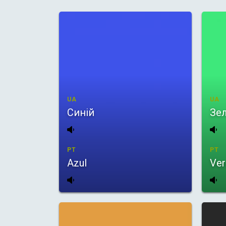
UA
UA
Синій
Зе
PT
PT
Azul
Ver