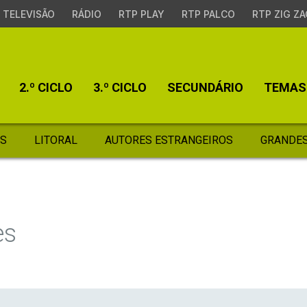
TELEVISÃO
RÁDIO
RTP PLAY
RTP PALCO
RTP ZIG ZA
2.º CICLO
3.º CICLO
SECUNDÁRIO
TEMAS
S
LITORAL
AUTORES ESTRANGEIROS
GRANDES
es