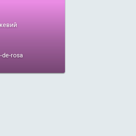
жевий
-de-rosa