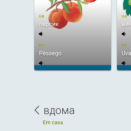
UA
UA
персик
ви
PT
PT
Pêssego
Uva
вдома
Em casa