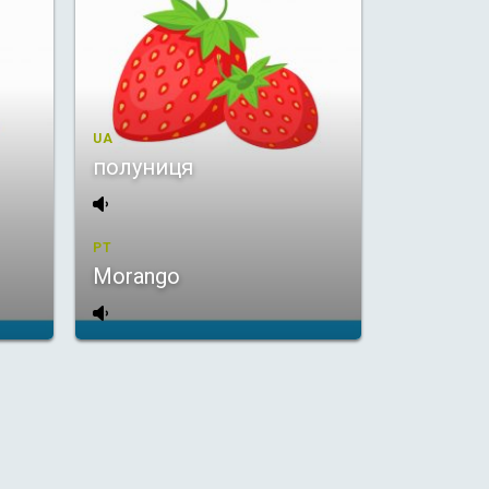
UA
полуниця
PT
Morango