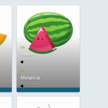
UA
кавун
PT
Melancia