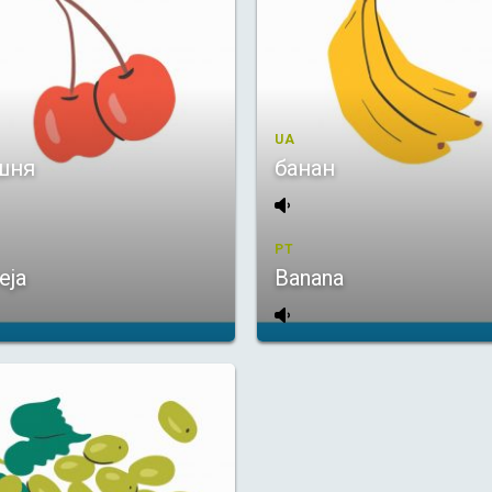
UA
шня
банан
PT
eja
Banana