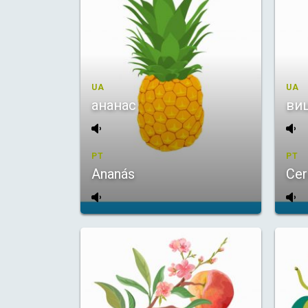
UA
UA
ананас
ви
PT
PT
Ananás
Cer