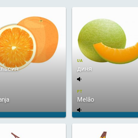
UA
ельсин
диня
PT
anja
Melão