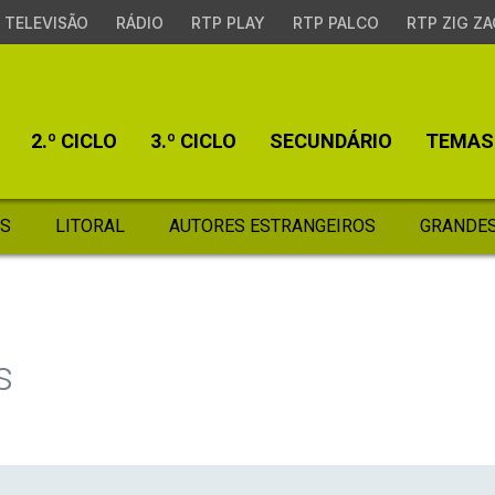
TELEVISÃO
RÁDIO
RTP PLAY
RTP PALCO
RTP ZIG ZA
2.º CICLO
3.º CICLO
SECUNDÁRIO
TEMAS
S
LITORAL
AUTORES ESTRANGEIROS
GRANDES
s