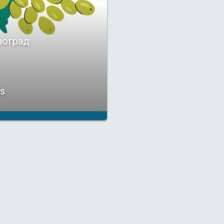
ноград
s