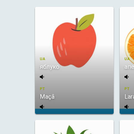
UA
UA
яблуко
ап
PT
PT
Maçã
Lar