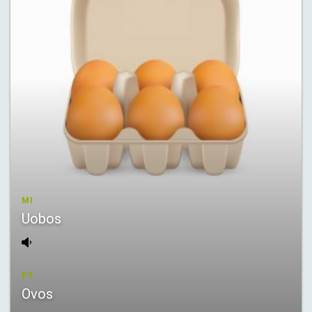
MI
Uobos
PT
Ovos