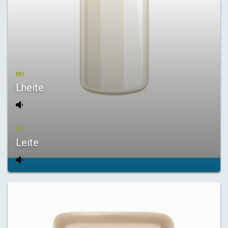
MI
Lheite
PT
Leite