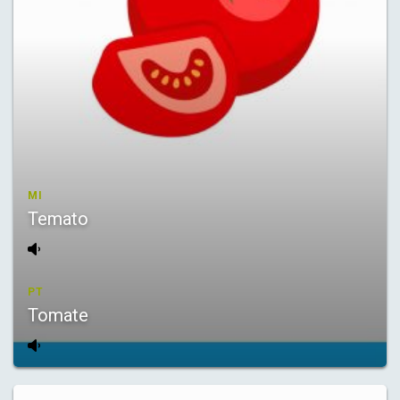
MI
Temato
PT
Tomate