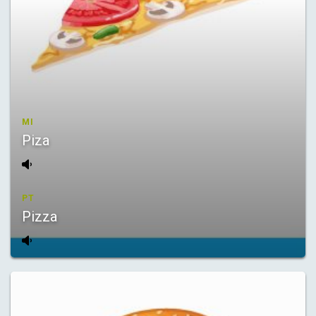
MI
Piza
PT
Pizza