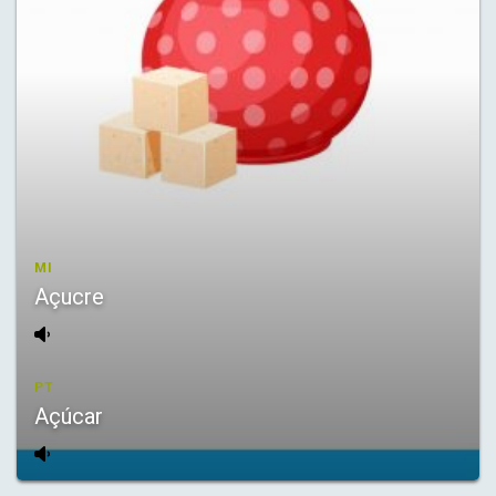
MI
Açucre
PT
Açúcar