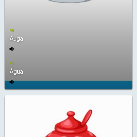
MI
Auga
PT
Água