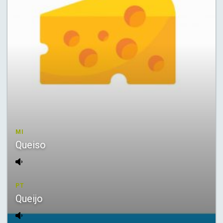
MI
Queiso
PT
Queijo