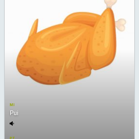
MI
Pui
PT