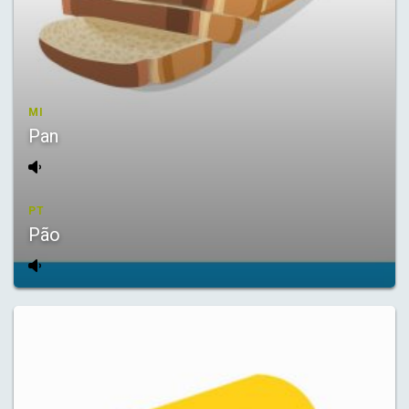
MI
Pan
PT
Pão