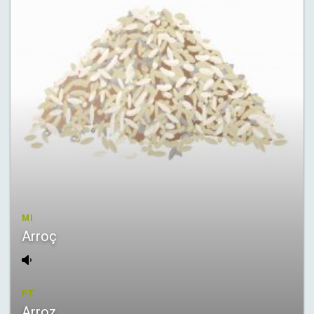
MI
Arroç
PT
Arroz