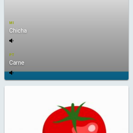
MI
Chicha
PT
Carne