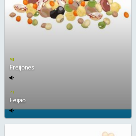
MI
Freijones
PT
Feijão