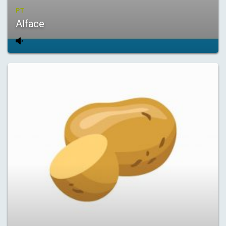
PT
Alface