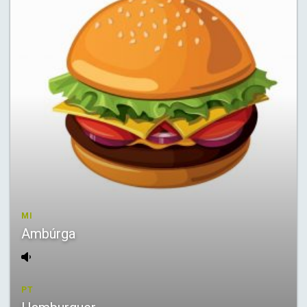
MI
Ambúrga
PT