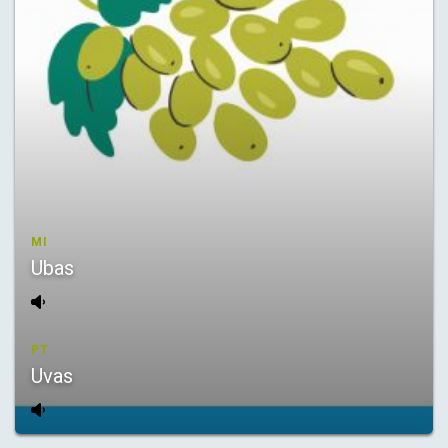
MI
Ubas
PT
Uvas