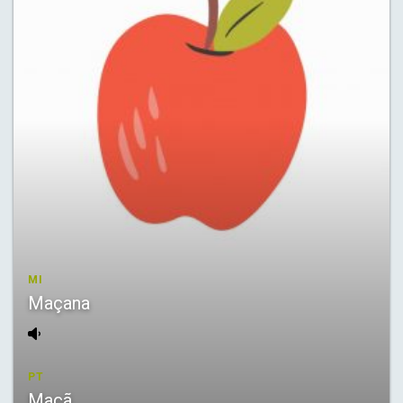
MI
Maçana
PT
Maçã