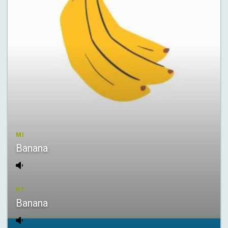
MI
Banana
PT
Banana