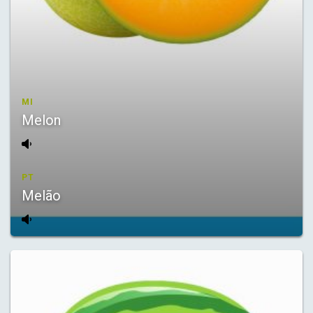
MI
Melon
PT
Melão