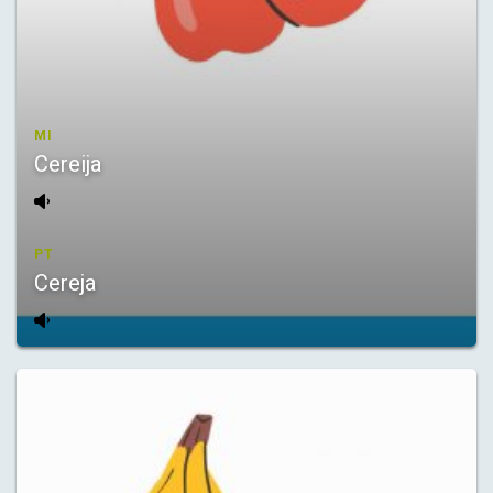
MI
Cereija
PT
Cereja