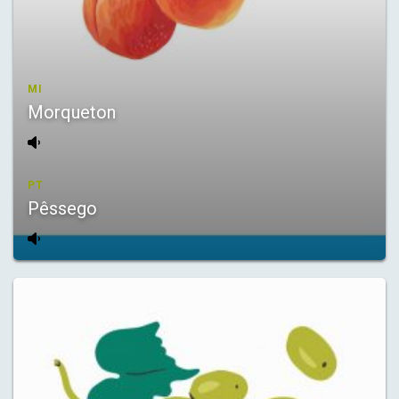
MI
Morqueton
PT
Pêssego