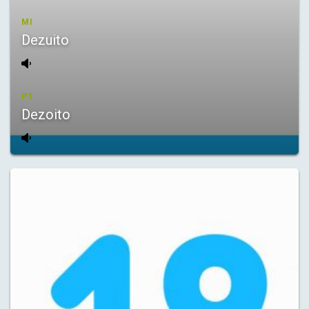
MI
Dezuito
PT
Dezoito