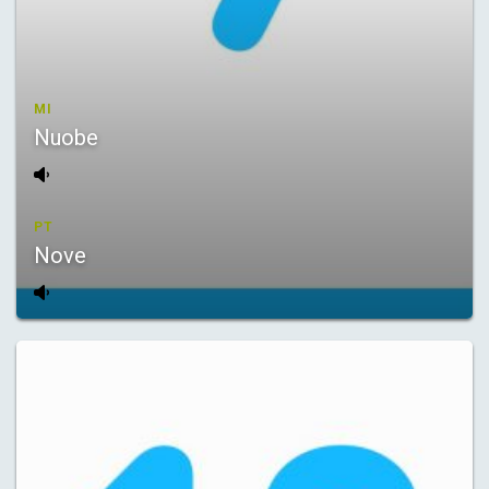
MI
Nuobe
PT
Nove