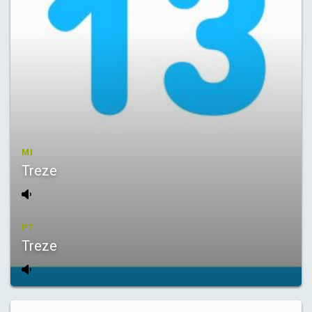
MI
Treze
PT
Treze