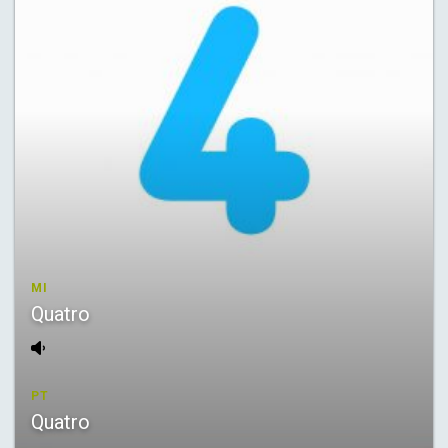
MI
Quatro
PT
Quatro