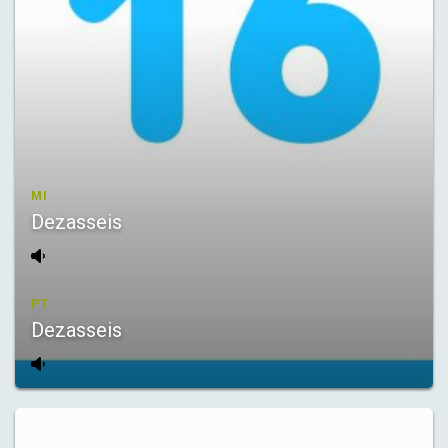
MI
Dezasseis
PT
Dezasseis