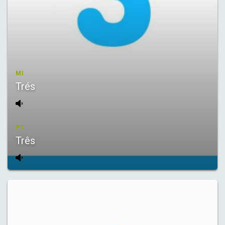
MI
Trés
PT
Três