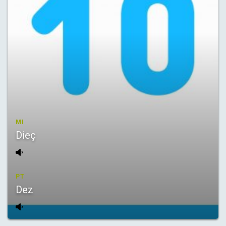
MI
Dieç
PT
Dez