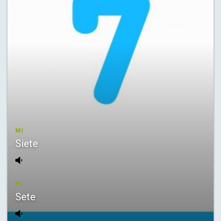
MI
Siete
PT
Sete