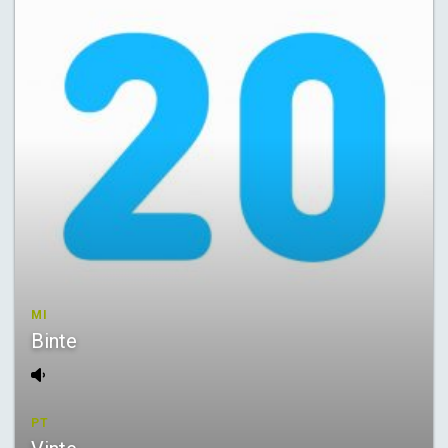
MI
Binte
PT