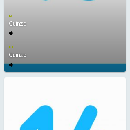
MI
Quinze
PT
Quinze