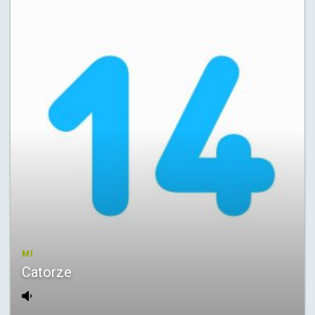
MI
Catorze