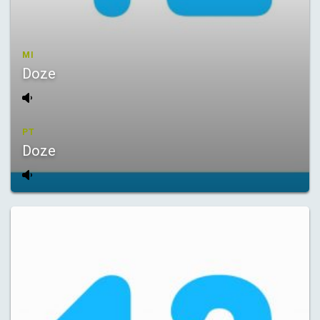
MI
Doze
PT
Doze