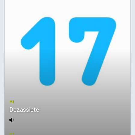
MI
Dezassiete
PT