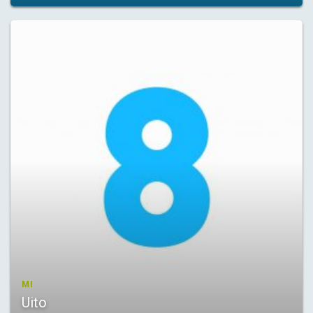
MI
Uito