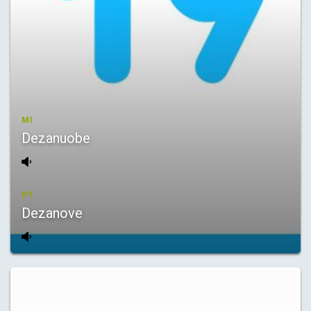
MI
Dezanuobe
PT
Dezanove