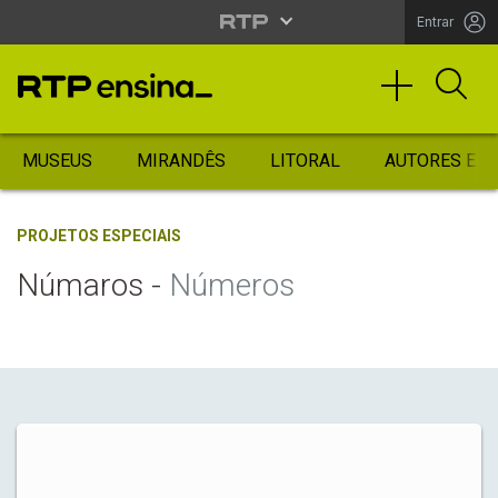
Entrar
MUSEUS
MIRANDÊS
LITORAL
AUTORES ES
PROJETOS ESPECIAIS
Númaros -
Números