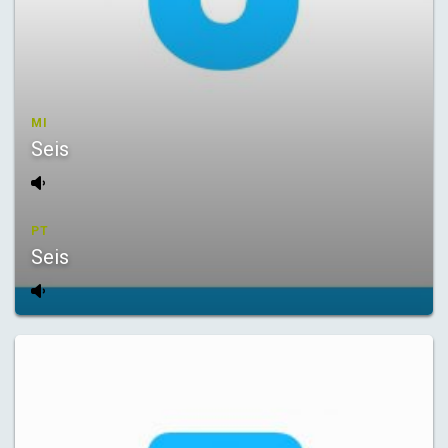
MI
Seis
PT
Seis