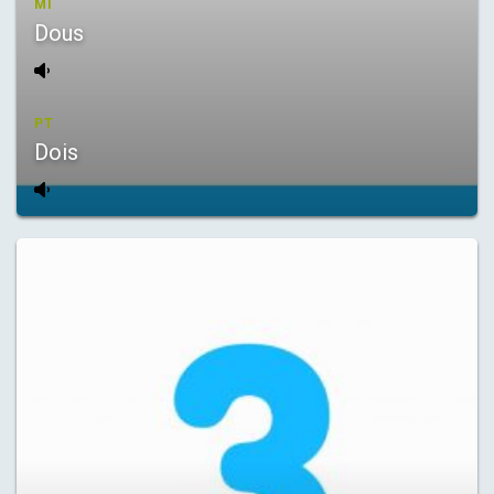
MI
Dous
PT
Dois