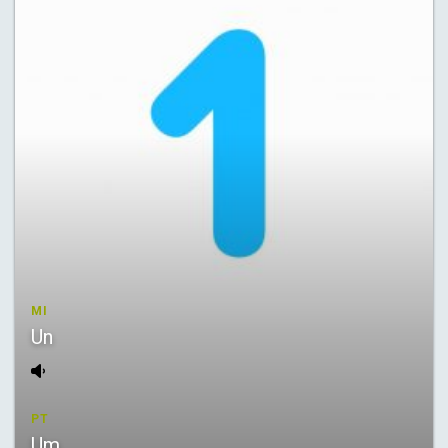
MI
Un
PT
Um