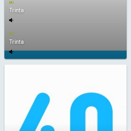
MI
Trinta
PT
Trinta