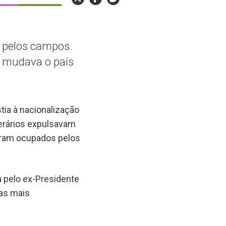
e pelos campos.
- mudava o país
tia à nacionalização
erários expulsavam
eram ocupados pelos
a pelo ex-Presidente
cas mais