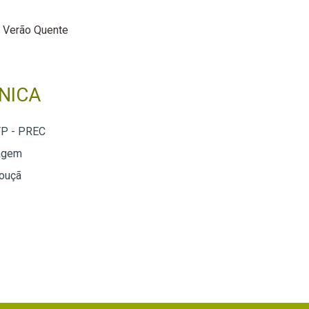
Verão Quente
NICA
TP - PREC
agem
Louçã