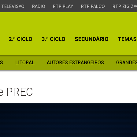
TELEVISÃO
RÁDIO
RTP PLAY
RTP PALCO
RTP ZIG ZA
2.º CICLO
3.º CICLO
SECUNDÁRIO
TEMAS
S
LITORAL
AUTORES ESTRANGEIROS
GRANDES
de PREC