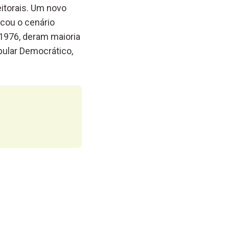
eitorais. Um novo
icou o cenário
 1976, deram maioria
pular Democrático,