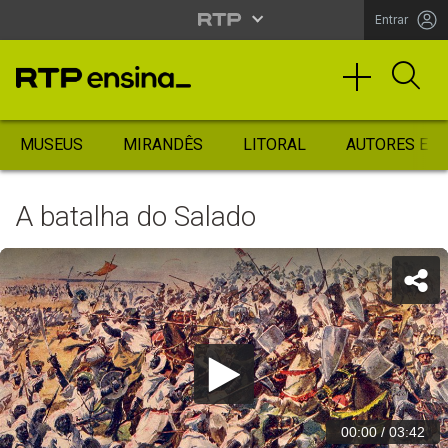
Entrar
MUSEUS
MIRANDÊS
LITORAL
AUTORES ES
A batalha do Salado
00:00
/
03:42