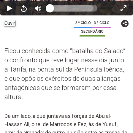
Ouvir
2.º CICLO
3.º CICLO
SECUNDÁRIO
Ficou conhecida como “batalha do Salado”
o confronto que teve lugar nesse dia junto
a Tarifa, na ponta sul da Península Ibérica,
e que opôs os exércitos de duas alianças
antagónicas que se formaram por essa
altura.
De um lado, a que juntava as forças de Abu al-
Hassan Ali, o rei de Marrocos e Fez, às de Yusuf,
emir de Granada; do outro, a união entre as tropas de