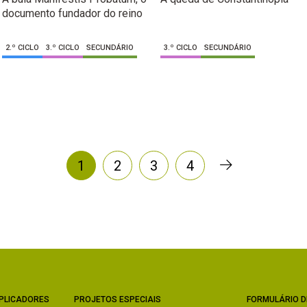
documento fundador do reino
2.º CICLO
3.º CICLO
SECUNDÁRIO
3.º CICLO
SECUNDÁRIO
1
2
3
4
PLICADORES
PROJETOS ESPECIAIS
FORMULÁRIO D