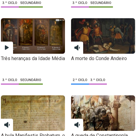
3.º CICLO
SECUNDÁRIO
3.º CICLO
SECUNDÁRIO
Três heranças da Idade Média
A morte do Conde Andeiro
3.º CICLO
SECUNDÁRIO
2.º CICLO
3.º CICLO
A bula Manifestis Probatum, o
A queda de Constantinopla