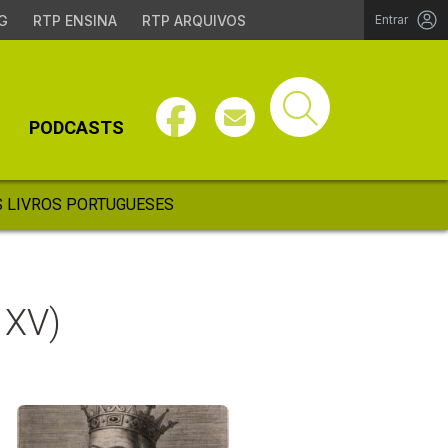
G
RTP ENSINA
RTP ARQUIVOS
Entrar
PODCASTS
 LIVROS PORTUGUESES
 XV)