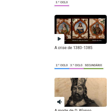
3.º CICLO
A crise de 1383-1385
2.º CICLO
3.º CICLO
SECUNDÁRIO
A morte de D. Afonso