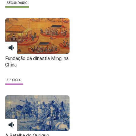
SECUNDÁRIO
Fundação da dinastia Ming, na
China
3.º CICLO
A Batalha de Ourique