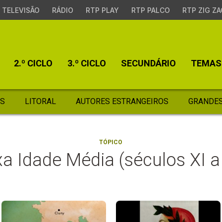
TELEVISÃO
RÁDIO
RTP PLAY
RTP PALCO
RTP ZIG ZA
2.º CICLO
3.º CICLO
SECUNDÁRIO
TEMAS
S
LITORAL
AUTORES ESTRANGEIROS
GRANDES
TÓPICO
xa Idade Média (séculos XI a