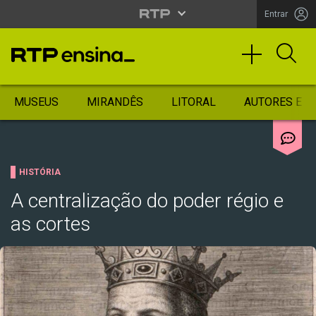
Entrar
MUSEUS
MIRANDÊS
LITORAL
AUTORES ES
HISTÓRIA
A centralização do poder régio e
as cortes