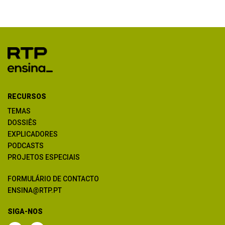
RECURSOS
TEMAS
DOSSIÊS
EXPLICADORES
PODCASTS
PROJETOS ESPECIAIS
FORMULÁRIO DE CONTACTO
ENSINA@RTP.PT
SIGA-NOS