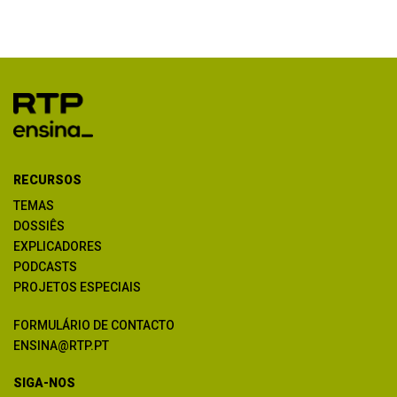
RECURSOS
TEMAS
DOSSIÊS
EXPLICADORES
PODCASTS
PROJETOS ESPECIAIS
FORMULÁRIO DE CONTACTO
ENSINA@RTP.PT
SIGA-NOS