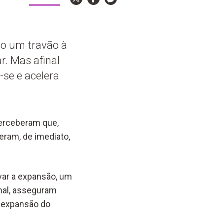
mo um travão à
r. Mas afinal
-se e acelera
perceberam que,
eram, de imediato,
avar a expansão, um
nal, asseguram
a expansão do