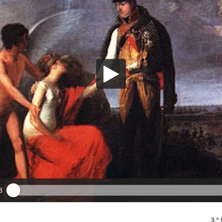
8
3.º