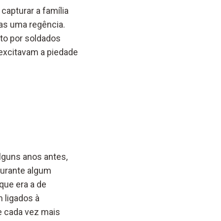
capturar a família
nas uma regência.
sto por soldados
excitavam a piedade
lguns anos antes,
Durante algum
que era a de
 ligados à
se cada vez mais