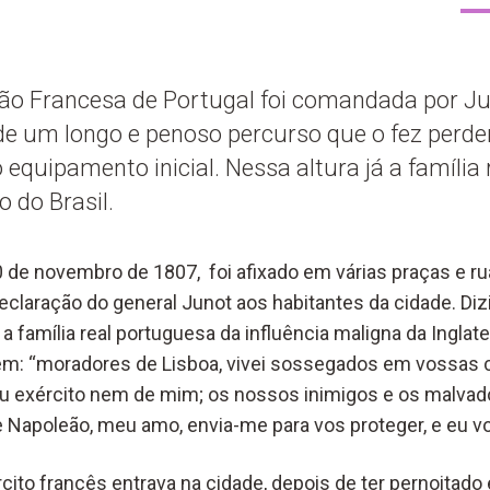
são Francesa de Portugal foi comandada por J
 de um longo e penoso percurso que o fez perd
equipamento inicial. Nessa altura já a família
 do Brasil.
de novembro de 1807, foi afixado em várias praças e r
claração do general Junot aos habitantes da cidade. Dizi
 a família real portuguesa da influência maligna da Ingla
m: “moradores de Lisboa, vivei sossegados em vossas c
u exército nem de mim; os nossos inimigos e os malv
 Napoleão, meu amo, envia-me para vos proteger, e eu vo
rcito francês entrava na cidade, depois de ter pernoitad