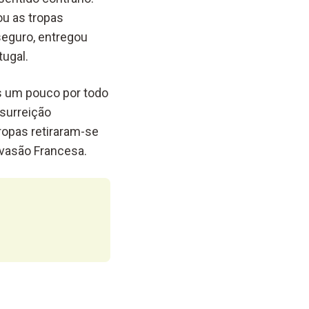
ou as tropas
seguro, entregou
tugal.
is um pouco por todo
nsurreição
ropas retiraram-se
nvasão Francesa.