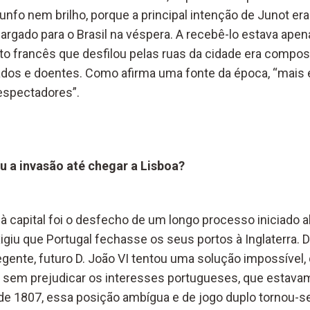
nfo nem brilho, porque a principal intenção de Junot era 
 largado para o Brasil na véspera. A recebê-lo estava ape
ito francês que desfilou pelas ruas da cidade era compo
dos e doentes. Como afirma uma fonte da época, “mais 
 espectadores”.
 a invasão até chegar a Lisboa?
à capital foi o desfecho de um longo processo iniciado a
giu que Portugal fechasse os seus portos à Inglaterra. 
gente, futuro D. João VI tentou uma solução impossível, 
 sem prejudicar os interesses portugueses, que estavam
o de 1807, essa posição ambígua e de jogo duplo tornou-