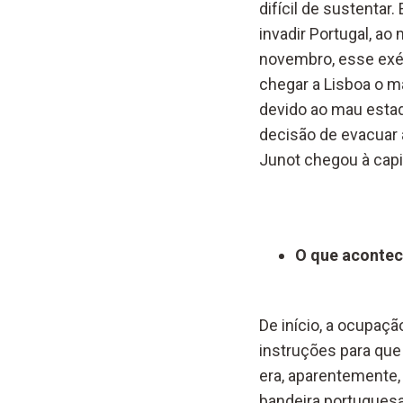
difícil de sustenta
invadir Portugal, a
novembro, esse exér
chegar a Lisboa o ma
devido ao mau estado
decisão de evacuar a
Junot chegou à capi
O que acontec
De início, a ocupaç
instruções para que
era, aparentemente,
bandeira portuguesa