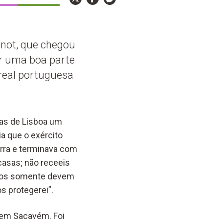
unot, que chegou
er uma boa parte
 real portuguesa
uas de Lisboa um
a que o exército
terra e terminava com
asas; não receeis
ados somente devem
s protegerei”.
o em Sacavém. Foi