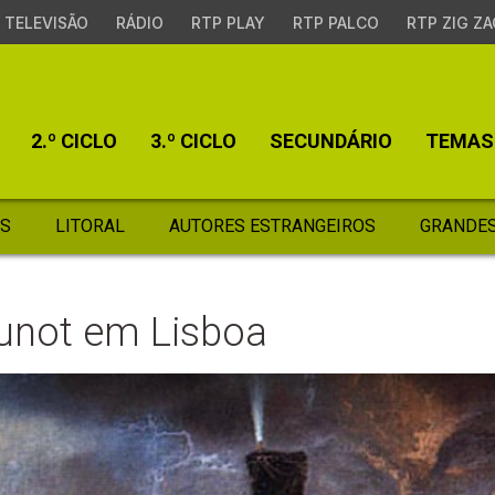
TELEVISÃO
RÁDIO
RTP PLAY
RTP PALCO
RTP ZIG ZA
2.º CICLO
3.º CICLO
SECUNDÁRIO
TEMAS
S
LITORAL
AUTORES ESTRANGEIROS
GRANDES
Junot em Lisboa