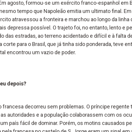
r. Em agosto, formou-se um exército franco-espanhol em B
o mesmo tempo que Napoleão emitia um ultimato final. E
cito atravessou a fronteira e marchou ao longo da linha 
is depressa possível. O trajeto foi, no entanto, lento e p
 das estradas, ao terreno acidentado e difícil e à falta 
 corte para o Brasil, que já tinha sido ponderada, teve en
tal encontrou um vazio de poder.
eu depois?
ão francesa decorreu sem problemas. O príncipe regente 
 as autoridades e a população colaborassem com os ocu
 um país fácil de dominar. Porém, os motins causados pe
 pela francesa no castelo de S. Jorge eram um sinal em s