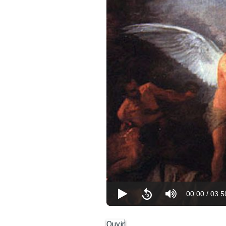
00:00
/
03:5
Ouvir