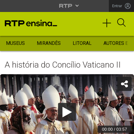
Entrar
MUSEUS
MIRANDÊS
LITORAL
AUTORES ES
A história do Concílio Vaticano II
00:00
/
03:57