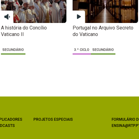
A história do Concílio
Portugal no Arquivo Secreto
Vaticano II
do Vaticano
SECUNDÁRIO
3.º CICLO
SECUNDÁRIO
PLICADORES
PROJETOS ESPECIAIS
FORMULÁRIO D
DCASTS
ENSINA@RTP.P