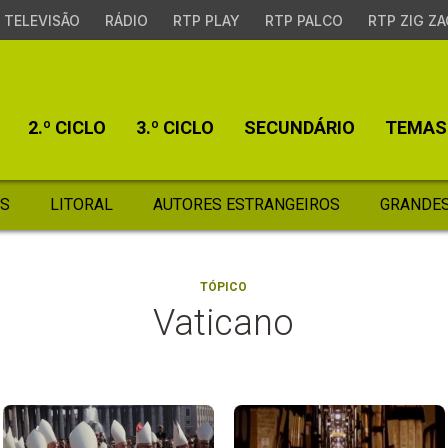
TELEVISÃO
RÁDIO
RTP PLAY
RTP PALCO
RTP ZIG ZA
2.º CICLO
3.º CICLO
SECUNDÁRIO
TEMAS
S
LITORAL
AUTORES ESTRANGEIROS
GRANDES
TÓPICO
Vaticano